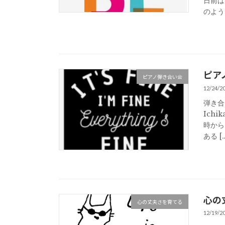
日前は
のようで
ピアノ
ピアノ弾き合い会
12/24/2
弾き合
Ichi
時から
ある […
心の丈夫
心の丈夫さを育てる
12/19/2