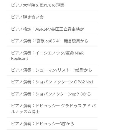
ピアノ大学院を離れての現実
ピアノ弾き合い会
ピアノ検定：ABRSM/英国王立音楽検定
ピアノ演奏：’哀歌 op85-4' 無言歌集から
ピアノ演奏：イニシエノウタ/運命 NieR
Replicant
ピアノ演奏：シューマン/リスト ’献呈’から
ピアノ演奏：ショパン ノクターン OP62 No1
ピアノ演奏：ショパンノクターンop9-3から
ピアノ演奏：ドビュッシー グラドゥス アド パ
ルナッスム博士
ピアノ演奏：ドビュッシー’塔’から