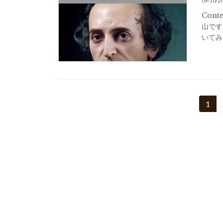
09/10/2
Cont
山です
いてみま
投
1
固
定
稿
ペ
の
ー
ジ
ペ
ー
ジ
送