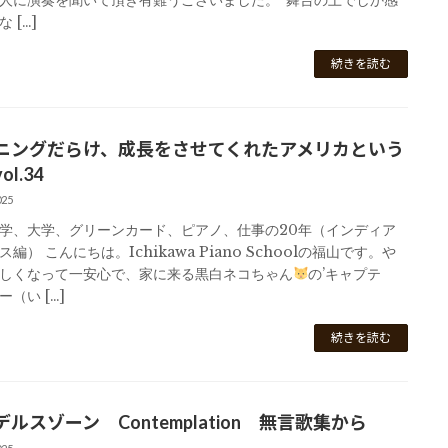
人に演奏を聞いて頂き有難うございました。 ’舞台の上でしか感
 […]
続きを読む
ニングだらけ、成長をさせてくれたアメリカという
l.34
025
学、大学、グリーンカード、ピアノ、仕事の20年（インディア
編） こんにちは。Ichikawa Piano Schoolの福山です。や
しくなって一安心で、家に来る黒白ネコちゃん
の’キャプテ
（い […]
続きを読む
ルスゾーン Contemplation 無言歌集から