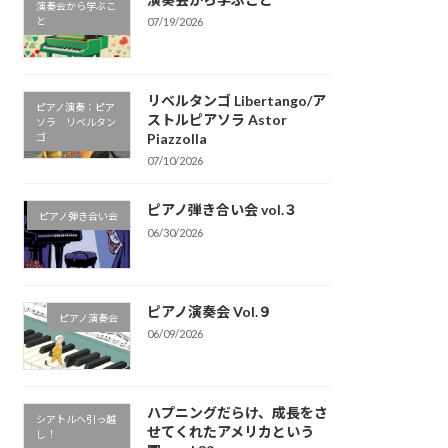
演奏会から学ぶこ
と
07/19/2026
リベルタンゴ Libertango/ア
ピアノ演奏：ピア
ストルピアソラ Astor
ソラ リベルタン
Piazzolla
ゴ
07/10/2026
ピアノ弾き合い会 vol.３
ピアノ弾き合い会
06/30/2026
ピアノ演奏会 Vol.９
ピアノ演奏会
06/09/2026
ハプニングだらけ、成長をさ
シアトルへ引っ越
せてくれたアメリカという
し！