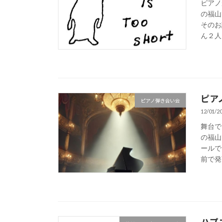
ピアノが
の福山
そのお
ん２人を
ピア
ピアノ弾き合い会
12/01/2
舞台でし
の福山
ールで
前で発言
ハプ