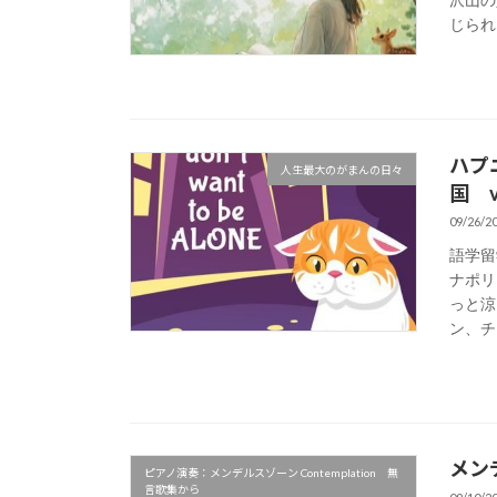
沢山の
じられな
ハプ
人生最大のがまんの日々
国 vo
09/26/2
語学留
ナポリス
っと涼
ン、チー
メンデ
ピアノ演奏：メンデルスゾーン Contemplation 無
言歌集から