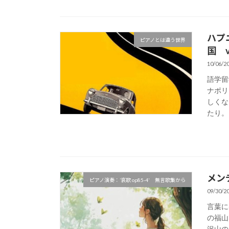
ハプ
ピアノとは違う世界
国 vo
10/06/2
語学留
ナポリス
しくな
たり。。
メン
ピアノ演奏：’哀歌 op85-4' 無言歌集から
09/30/2
言葉に出
の福山