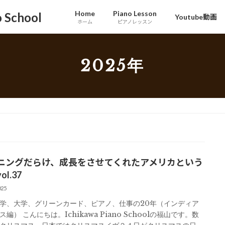
Home
Piano Lesson
School
Youtube動画
ホーム
ピアノレッスン
2025年
ニングだらけ、成長をさせてくれたアメリカという
l.37
025
学、大学、グリーンカード、ピアノ、仕事の20年（インディア
編） こんにちは。Ichikawa Piano Schoolの福山です。数