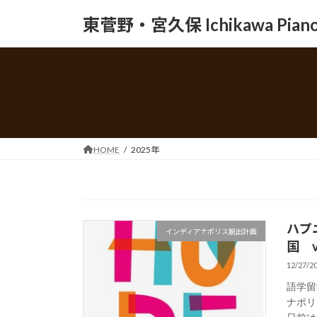
コ
ナ
東菅野・宮久保 Ichikawa Piano 
ン
ビ
テ
ゲ
ン
ー
ツ
シ
へ
ョ
ス
ン
キ
に
ッ
移
HOME
2025年
プ
動
ハプ
インディアナポリス脱出計画
国 vo
12/27/2
語学留
ナポリス