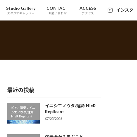
Studio Gallery
CONTACT
ACCESS
インスタ
スタジオギャラリー
お問い合わせ
アクセス
最近の投稿
イニシエノウタ/運命 NieR
ピアノ演奏：イニ
Replicant
シエノウタ/運命
NieR Replicant
07/25/2026
演奏会から学ぶこと