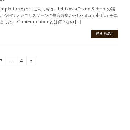
025
emplationとは？ こんにちは、Ichikawa Piano Schoolの福
。今回はメンデルスゾーンの無言歌集からContemplationを弾
した。 Contemplationとは何？なの […]
続きを読む
2
…
4
»
固
固
定
定
ペ
ペ
ー
ー
ジ
ジ