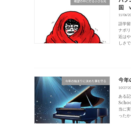
絶望の中に灯る小さな光
国 vo
11/06/2
語学留
ナポリス
近はや
しさで止
今年
今年の始まりに決めた事を守る
10/27/2
ある記
Sch
当に実
ったか？